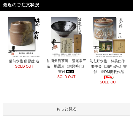
最近のご注文状況
油滴天目茶碗 荒尾常三
備前水指 藤原建 造
鼠志野水指 林英仁作
造 鵬雲斎（宗興時代）
SOLD OUT
兼中斎（堀内宗完）書
書付
付 ※DM掲載作品
SOLD OUT
SOLD OUT
もっと見る