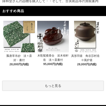
緑和堂さんの品物を購入して・・そして、古美術品等の買取案内
おすすめ商品
木彫鴛鴦香合 岩木裕軒
瓢唐草帛紗 淡々斎
真形羽釜 角谷莎村造
造 淡々斎書付
好・書付
※風炉釜
95,000円(内税)
28,000円(内税)
28,000円(内税)
もっと見る