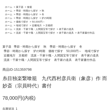
ホーム
>
菓子器
>
食籠
ホーム
>
季節・時期から探す
>
秋
ホーム
>
季節・時期から探す
>
冬
ホーム
>
季節・時期から探す
>
炉の時期
ホーム
>
価格で探す
>
50,000円～
ホーム
>
地域で探す
>
近畿地方
>
京都府
ホーム
>
流派・千家十職・人間国宝等で探す
>
表千家の道具
ホーム
>
流派・千家十職・人間国宝等で探す
>
表千家の道具
>
表千家書付作品
菓子器
季節・時期から探す
秋
季節・時期から探す
冬
季節・時期から探す
炉の時期
価格で探す
50,000円～
地域で探す
近畿地方
京都府
流派・千家十職・人間国宝等で探す
表千家の道具
流派・千家十職・人間国宝等で探す
表千家の道具
表千家書付作品
商品ID-151359798
糸目独楽繋喰籠 九代西村彦兵衛（象彦）作 而
妙斎（宗員時代）書付
78,000円(内税)
在庫状況 1