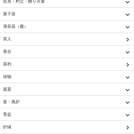
皆具・杓立・飾り火箸
菓子器
薄茶器（棗）
茶入
香合
茶杓
掛物
蓋置
釜・風炉
莨盆
炉縁