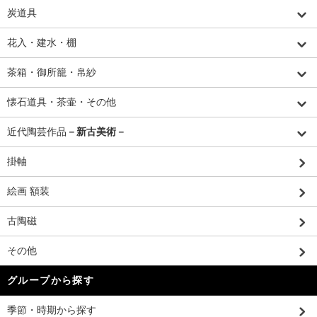
炭道具
花入・建水・棚
茶箱・御所籠・帛紗
懐石道具・茶壷・その他
近代陶芸作品
－新古美術－
掛軸
絵画 額装
古陶磁
その他
グループから探す
季節・時期から探す