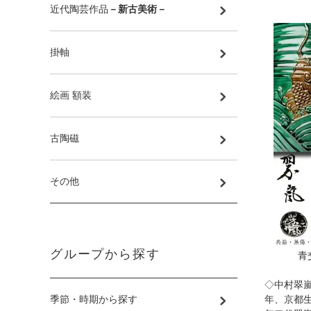
近代陶芸作品
－新古美術－
掛軸
絵画 額装
古陶磁
その他
グループから探す
青
◇中村翠
年、京都
季節・時期から探す