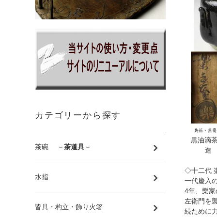
カテゴリーから探す
黒油滴茶
茶碗
－茶道具－
造
◇十二代 
水指
一代慶入
4年、樂
左衛門を
皆具・杓立・飾り火箸
続ために