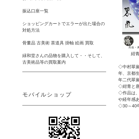
振込口座一覧
ショッピングカートでエラーが出た場合の
対処方法
骨董品 古美術 茶道具 掛軸 絵画 買取
紺
緑和堂さんの品物を購入して・・そして、
古美術品等の買取案内
◇中村翠
年、京都
年二代翠
◇紺青と
◇作品は
モバイルショップ
や経年感
◇30～4