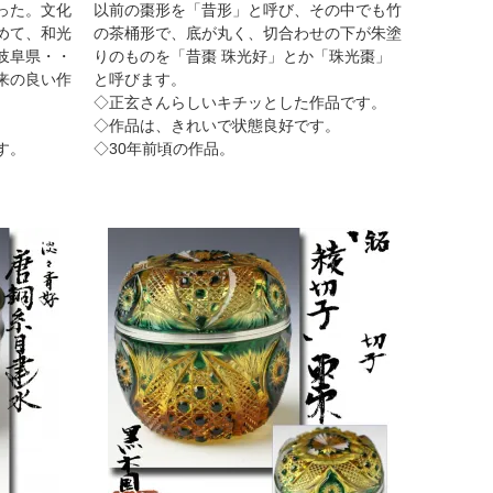
った。文化
以前の棗形を「昔形」と呼び、その中でも竹
めて、和光
の茶桶形で、底が丸く、切合わせの下が朱塗
岐阜県・・
りのものを「昔棗 珠光好」とか「珠光棗」
来の良い作
と呼びます。
◇正玄さんらしいキチッとした作品です。
◇作品は、きれいで状態良好です。
す。
◇30年前頃の作品。