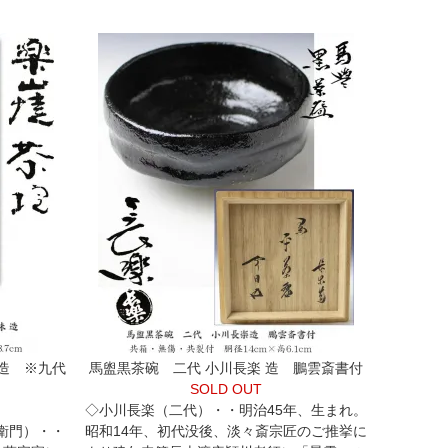
造 ※九代
馬盥黒茶碗 二代 小川長楽 造 鵬雲斎書付
SOLD OUT
◇小川長楽（二代）・・明治45年、生まれ。
衛門）・・
昭和14年、初代没後、淡々斎宗匠のご推挙に