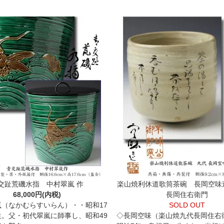
交趾荒磯水指 中村翠嵐 作
楽山焼利休道歌筒茶碗 長岡空味
68,000円(内税)
長岡住右衛門
嵐（なかむらすいらん）・・昭和17
SOLD OUT
生。父・初代翠嵐に師事し、昭和49
◇長岡空味（楽山焼九代長岡住右