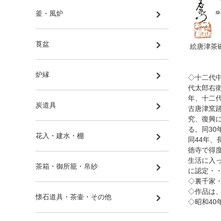
釜・風炉
莨盆
絵唐津茶
炉縁
◇十二代
代太郎右
年、十二
炭道具
古唐津窯
究、復興
る。同3
花入・建水・棚
同44年
徳寺で得
生活に入
茶箱・御所籠・帛紗
に認定・
◇裏千家
◇作品は
懐石道具・茶壷・その他
◇昭和40