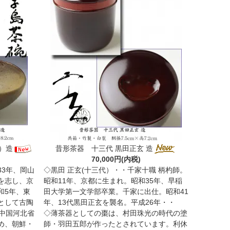
）造
昔形茶器 十三代 黒田正玄 造
70,000円(内税)
3年、岡山
◇黒田 正玄(十三代）・・千家十職 柄杓師。
を志し、京
昭和11年、京都に生まれ。昭和35年、早稲
和5年、東
田大学第一文学部卒業。千家に出仕。昭和41
として古陶
年、13代黒田正玄を襲名。平成26年・・
中国河北省
◇薄茶器としての棗は、村田珠光の時代の塗
め、朝鮮・
師・羽田五郎が作ったとされています。利休