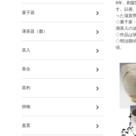
8年、剃
す。以後
菓子器
った滋賀
◇裏千家
滴茶入の
薄茶器（棗）
◇作品は
◇明治期
頃。
茶入
香合
茶杓
掛物
蓋置