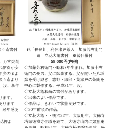
淡々斎書付
銘「長良川」利休瀬戸茶入 加藤芳右衛門
造 立花大亀書付 ※替仕覆付
。万古焼創
58,000円(内税)
代信春が安
◇加藤芳右衛門･･昭和7年生まれ。加藤十右
年少の頃よ
衛門の長男。父に師事する。父が開いた八坂
淡々斎より
窯を受け継ぎ、志野・織部・黄瀬戸の茶陶を
、没。享年
中心に製作する。平成21年、没。
◇立花大亀和尚の書付があります。
ります。
◇出来のよい作品です。
あります
◇作品は、きれいで状態良好です。
、経年感あ
◇30年前頃の作品。
◇立花大亀・・明治32年、大阪府生。大徳寺
（花押よ
塔頭徳禅寺住職を経て、大徳寺山内に如意庵
を再興。昭和54年、大徳寺松源院を再建。平