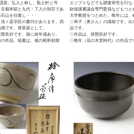
髪隠居。弘入と称し、翫土軒と号
エジプトなどでも調査研究を行な
、京都本邸と九代・了入の別荘であ
財保護審議会専門委員などもつと
県石山を往復し・・
大学教授をつとめた。晩年には、
・淡々斎宗匠の書付があります。四
◇寿子（奥さん）の識箱です。出
油滴です。替茶器として。
品です。
状態良好です。箱に経年感あり。
◇作品は、状態良好です。
頃の作品。箱書は、後の昭和初期
◇晩年（花の木窯時代）の作品で