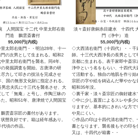
碗 人間国宝 十二代 中里太郎右衛
淡々斎好唐銅糸目建水 十四代 
門造 鵬雲斎書付
門（浄中） 造
95,000円(内税)
55,000円(内税)
中里太郎右衛門・・明治28年、十一
◇大西清右衛門（十四代）・・千
衛門の次男として生まれる。昭和2
師。十三代大西浄長の長男として明
代中里太郎右衛門を襲名。同4年、
京都に生まれる。表千家即中斎宗
跡の発掘調査を開始。古唐津の研
浄中という名をもらい、十四代大
に尽力して叩きの技法を完成させ
て活動する。独自の地肌を作り始
0年、国の無形文化財に指定される。
宗匠の字や絵を鋳込んだ華やかな
、長男忠夫氏に十三代を襲名させ、大
昭和35年没。
度して「無庵」と号し、作陶三昧の
◇裏千家・淡々斎宗匠の御好建水
った。昭和51年、唐津焼で人間国宝
◇中に少し蓋置によるスレや多少
・
りますが、基本的にきれいな方で
・鵬雲斎宗匠の書付があります。
や見にくい。
、状態良好です。箱は経年感あり。
◇作品の印は十四代清右衛門で、
年代頃の作品。
書となります。襲名後もその印を
又は、十四代が箱書・・