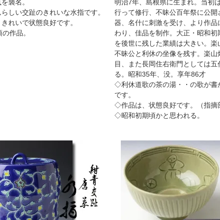
嵐を襲名。
明治7年、島根県に生まれ。当初
んらしい交趾のきれいな水指です。
行って修行、不昧公百年祭に公開
、きれいで状態良好です。
器、名什に刺激を受け、より作品
頃の作品。
わり、佳品を制作。大正・昭和初
を後世に残した業績は大きい。楽
不昧公と利休の坐像を残す。楽山
目、また長岡住右衛門としては五
る。昭和35年、没。享年86才
◇利休道歌の茶の湯・・の歌が書
です。
◇作品は、状態良好です。（指摘
◇昭和初期頃かと思われる。