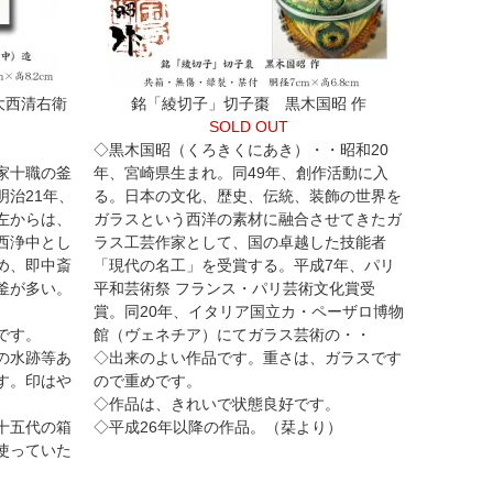
大西清右衛
銘「綾切子」切子棗 黒木国昭 作
SOLD OUT
◇黒木国昭（くろきくにあき）・・昭和20
家十職の釜
年、宮崎県生まれ。同49年、創作活動に入
治21年、
る。日本の文化、歴史、伝統、装飾の世界を
左からは、
ガラスという西洋の素材に融合させてきたガ
西浄中とし
ラス工芸作家として、国の卓越した技能者
め、即中斎
「現代の名工」を受賞する。平成7年、パリ
釜が多い。
平和芸術祭 フランス・パリ芸術文化賞受
賞。同20年、イタリア国立カ・ペーザロ博物
です。
館（ヴェネチア）にてガラス芸術の・・
の水跡等あ
◇出来のよい作品です。重さは、ガラスです
す。印はや
ので重めです。
◇作品は、きれいで状態良好です。
十五代の箱
◇平成26年以降の作品。（栞より）
使っていた