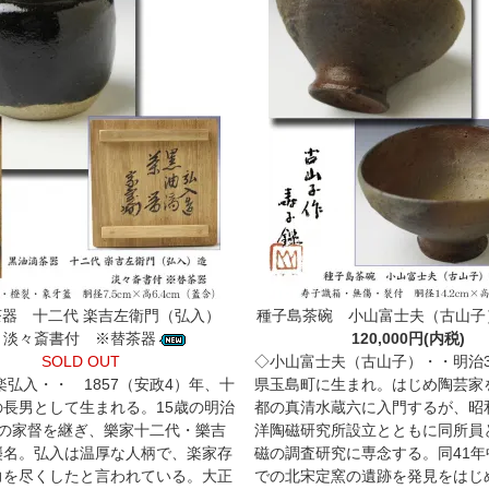
器 十二代 楽吉左衛門（弘入）
種子島茶碗 小山富士夫（古山子
 淡々斎書付 ※替茶器
120,000円(内税)
SOLD OUT
◇小山富士夫（古山子）・・明治3
楽弘入・・ 1857（安政4）年、十
県玉島町に生まれ。はじめ陶芸家
の長男として生まれる。15歳の明治
都の真清水蔵六に入門するが、昭
家の家督を継ぎ、樂家十二代・樂吉
洋陶磁研究所設立とともに同所員
襲名。弘入は温厚な人柄で、楽家存
磁の調査研究に専念する。同41年
力を尽くしたと言われている。大正
での北宋定窯の遺跡を発見をはじ