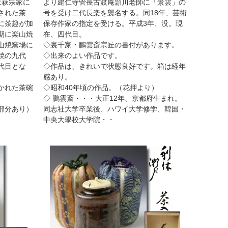
は萩宗家に
より建仁寺管長古渡庵頴川老師に「景雲」の
された茶
号を受け二代長楽を襲名する。同18年、芸術
に茶趣が加
保存作家の指定を受ける。平成3年、没。現
期に楽山焼
在、四代目。
山焼窯場に
◇裏千家・鵬雲斎宗匠の書付があります。
焼の九代
◇出来のよい作品です。
代目とな
◇作品は、きれいで状態良好です。箱は経年
感あり。
かれた茶碗
◇昭和40年頃の作品。（花押より）
◇ 鵬雲斎・・・大正12年、京都府生まれ。
部分あり）
同志社大学卒業後、ハワイ大学修学、韓国・
中央大學校大学院・・