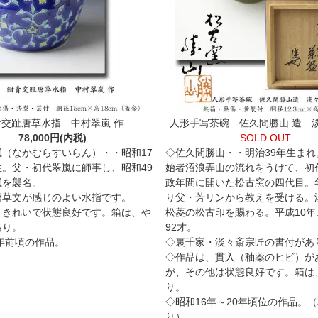
青交趾唐草水指 中村翠嵐 作
人形手写茶碗 佐久間勝山 造 
78,000円(内税)
SOLD OUT
嵐（なかむらすいらん）・・昭和17
◇佐久間勝山・・明治39年生まれ
生。父・初代翠嵐に師事し、昭和49
始者沼浪弄山の流れをうけて、初
嵐を襲名。
政年間に開いた松古窯の四代目。
唐草文が感じのよい水指です。
り父・芳リンから教えを受ける。
、きれいで状態良好です。箱は、や
松菱の松古印を賜わる。平成10年
あり。
92才。
0年前頃の作品。
◇裏千家・淡々斎宗匠の書付があ
◇作品は、貫入（釉薬のヒビ）が
が、その他は状態良好です。箱は
り。
◇昭和16年～20年頃位の作品。
り）