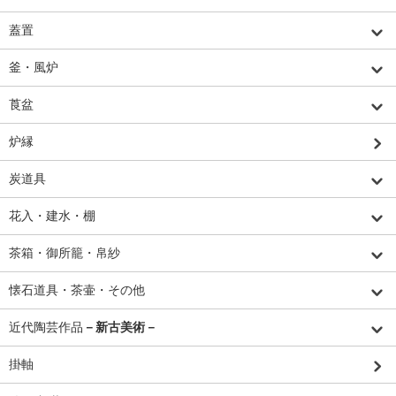
蓋置
釜・風炉
莨盆
炉縁
炭道具
花入・建水・棚
茶箱・御所籠・帛紗
懐石道具・茶壷・その他
近代陶芸作品
－新古美術－
掛軸