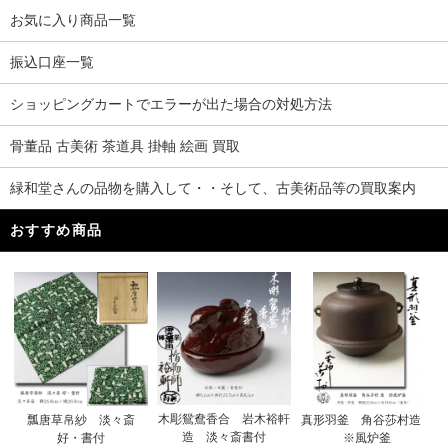
お気に入り商品一覧
振込口座一覧
ショッピングカートでエラーが出た場合の対処方法
骨董品 古美術 茶道具 掛軸 絵画 買取
緑和堂さんの品物を購入して・・そして、古美術品等の買取案内
おすすめ商品
木彫鴛鴦香合 岩木裕軒
瓢唐草帛紗 淡々斎
真形羽釜 角谷莎村造
造 淡々斎書付
好・書付
※風炉釜