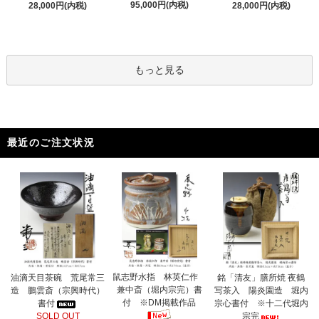
95,000円(内税)
28,000円(内税)
28,000円(内税)
もっと見る
最近のご注文状況
鼠志野水指 林英仁作
油滴天目茶碗 荒尾常三
銘「清友」膳所焼 夜鶴
兼中斎（堀内宗完）書
造 鵬雲斎（宗興時代）
写茶入 陽炎園造 堀内
付 ※DM掲載作品
書付
宗心書付 ※十二代堀内
SOLD OUT
宗完