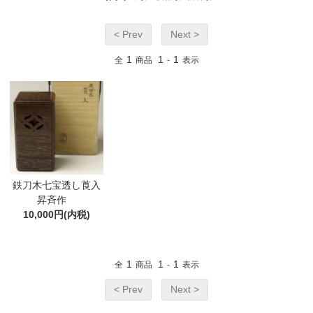
< Prev
Next >
1
1
1
全
商品
-
表示
鉄刀木七宝透し莨入
昇斉作
10,000円(内税)
1
1
1
全
商品
-
表示
< Prev
Next >