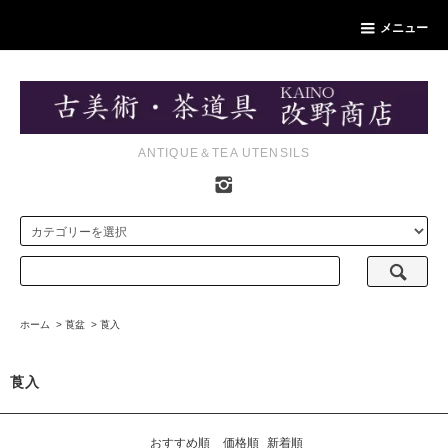
メニュー
ANTIQUE＆TEA UTENSILS
ホーム
>
莨盆
>
莨入
莨入
おすすめ順
価格順
新着順