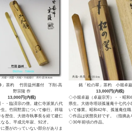
静」茶杓 竹田益州書付 下削-高
銘「松の翠」茶杓 小堀卓巌
野宗陵 作
13,000円(内税)
13,000円(内税)
◇小堀卓巌（卓巌宗芳）・・昭和
州・・臨済宗の僧。建仁寺派第八代
県生。大徳寺塔頭孤篷庵十七代小
分生。竹田黙雷について修行。祥瑞
いて修業。昭和42年、孤篷庵住職
寺を歴住、大徳寺執事長を経て建仁
◇作品は状態良好です。（指摘あ
なる。平成元年寂、92才。
◇30年前頃の作品。
分に墨がのっていない部分がありま