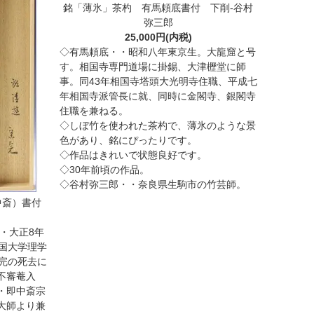
銘「薄氷」茶杓 有馬頼底書付 下削-谷村
弥三郎
25,000円(内税)
◇有馬頼底・・昭和八年東京生。大龍窟と号
す。相国寺専門道場に掛錫、大津櫪堂に師
事。同43年相国寺塔頭大光明寺住職、平成七
年相国寺派管長に就、同時に金閣寺、銀閣寺
住職を兼ねる。
◇しぼ竹を使われた茶杓で、薄氷のような景
色があり、銘にぴったりです。
◇作品はきれいで状態良好です。
◇30年前頃の作品。
◇谷村弥三郎・・奈良県生駒市の竹芸師。
中斎）書付
・大正8年
国大学理学
完の死去に
不審菴入
・即中斎宗
大師より兼