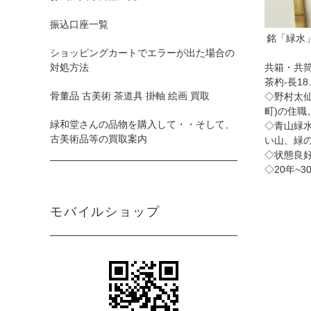
振込口座一覧
銘「緑水
ショッピングカートでエラーが出た場合の
共箱・共
対処方法
茶杓-長18.
骨董品 古美術 茶道具 掛軸 絵画 買取
◇野村太仙
町)の住職
緑和堂さんの品物を購入して・・そして、
◇青山緑
古美術品等の買取案内
い山、緑
◇状態良
◇20年~
モバイルショップ