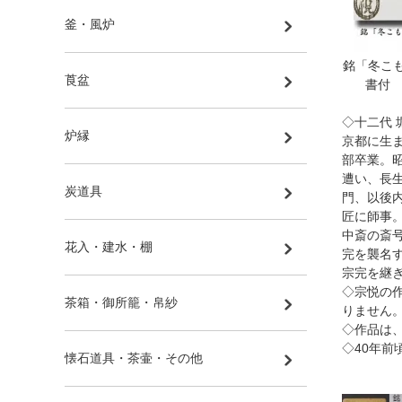
釜・風炉
銘「冬こ
莨盆
書付 
◇十二代 
炉縁
京都に生
部卒業。
遭い、長
炭道具
門、以後
匠に師事
中斎の斎
花入・建水・棚
完を襲名
宗完を継
◇宗悦の
茶箱・御所籠・帛紗
りません
◇作品は
◇40年前
懐石道具・茶壷・その他