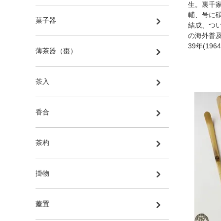
生。裏千
輔、号に
菓子器
結成、つ
の海外普
39年(19
薄茶器（棗）
茶入
香合
茶杓
掛物
蓋置