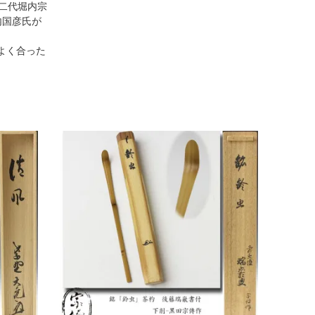
二代堀内宗
内国彦氏が
よく合った