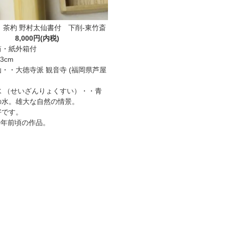
」茶杓 野村太仙書付 下削-東竹斎
8,000円(内税)
筒・紙外箱付
3cm
・・大徳寺派 観音寺 (福岡県芦屋
。
水 （せいざんりょくすい）・・青
の水。雄大な自然の情景。
好です。
30年前頃の作品。