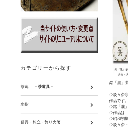
カテゴリーから探す
銘「瀧」茶
茶碗
－茶道具－
◇淡々斎
作品です
水指
◇銘「瀧
◇作品は
◇昭和初
皆具・杓立・飾り火箸
◇淡々斎