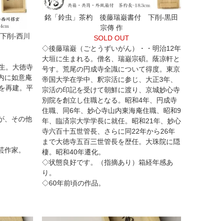
銘「鈴虫」茶杓 後藤瑞巌書付 下削-黒田
宗傳 作
下削-西川
SOLD OUT
◇後藤瑞巌（ごとうずいがん）・・明治12年
大垣に生まれる。僧名、瑞巌宗碩。蔭凉軒と
生。大徳寺
号す。荒尾の円成寺全識について得度。東京
内に如意庵
帝国大学在学中、釈宗活に参じ、大正3年、
を再建。平
宗活の印記を受けて朝鮮に渡り、京城妙心寺
別院を創立し住職となる。昭和4年、円成寺
住職、同6年、妙心寺山内東海庵住職、昭和9
が、その他
年、臨済宗大学学長に就任。昭和21年、妙心
寺六百十五世管長、さらに同22年から26年
まで大徳寺五百三世管長を歴任。大珠院に隠
芸作家。
棲。昭和40年遷化。
◇状態良好です。（指摘あり）箱経年感あ
り。
◇60年前頃の作品。