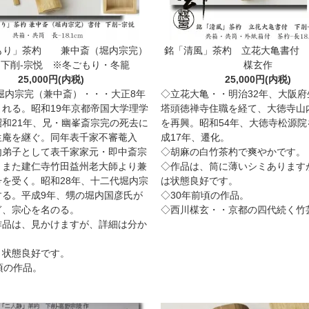
もり」茶杓 兼中斎（堀内宗完）
銘「清風」茶杓 立花大亀書付 
下削-宗悦 ※冬ごもり・冬籠
楳玄作
25,000円(内税)
25,000円(内税)
堀内宗完（兼中斎）・・・大正8年
◇立花大亀・・明治32年、大阪府
まれる。昭和19年京都帝国大学理学
塔頭徳禅寺住職を経て、大徳寺山
昭和21年、兄・幽峯斎宗完の死去に
を再興。昭和54年、大徳寺松源院
生庵を継ぐ。同年表千家不審菴入
成17年、遷化。
内弟子として表千家家元・即中斎宗
◇胡麻の白竹茶杓で爽やかです。
。また建仁寺竹田益州老大師より兼
◇作品は、筒に薄いシミあります
号を受く。昭和28年、十二代堀内宗
は状態良好です。
する。平成9年、甥の堀内国彦氏が
◇30年前頃の作品。
ぎ、宗心を名のる。
◇西川楳玄・・京都の四代続く竹
作品は、見かけますが、詳細は分か
。
、状態良好です。
頃の作品。