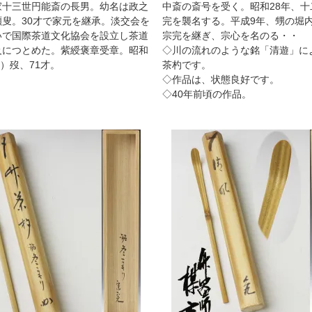
家十三世円能斎の長男。幼名は政之
中斎の斎号を受く。昭和28年、十
碩叟。30才で家元を継承。淡交会を
完を襲名する。平成9年、甥の堀
いで国際茶道文化協会を設立し茶道
宗完を継ぎ、宗心を名のる・・
及につとめた。紫綬褒章受章。昭和
◇川の流れのような銘「清遊」に
64）歿、71才。
茶杓です。
◇作品は、状態良好です。
◇40年前頃の作品。