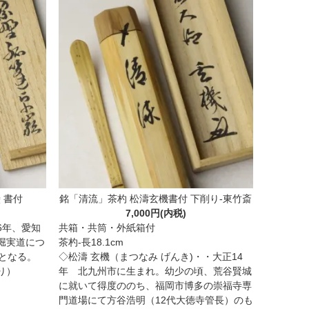
 書付
銘「清流」茶杓 松濤玄機書付 下削り-東竹斎
7,000円(内税)
6年、愛知
共箱・共筒・外紙箱付
堀実道につ
茶杓-長18.1cm
となる。
◇松濤 玄機（まつなみ げんき)・・大正14
り）
年 北九州市に生まれ。幼少の頃、荒谷賢城
に就いて得度ののち、福岡市博多の崇福寺専
門道場にて方谷浩明（12代大徳寺管長）のも