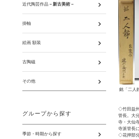
近代陶芸作品
－新古美術－
掛軸
絵画 額装
古陶磁
その他
銘「二人
◇竹田益
グループから探す
管長。大
寺・大仙
寺派管長に
季節・時期から探す
◇花押部