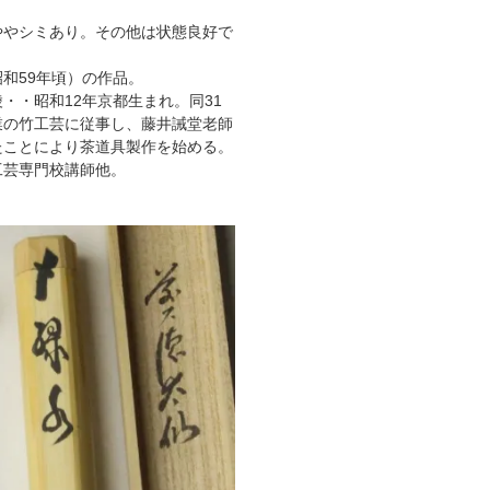
ややシミあり。その他は状態良好で
和59年頃）の作品。
・・昭和12年京都生まれ。同31
業の竹工芸に従事し、藤井誡堂老師
たことにより茶道具製作を始める。
工芸専門校講師他。