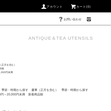
アカウント
カート(0)
お問い合わせ
ANTIQUE＆TEA UTENSILS
（正月を含む）
時期
0,000円未満
季節・時期から探す
慶事（正月を含む）
季節・時期から探す
00円～20,000円未満
新着商品順