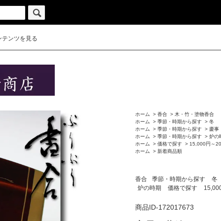
ンテンツを見る
ホーム
>
香合
>
木・竹・塗物香合
ホーム
>
季節・時期から探す
>
冬
ホーム
>
季節・時期から探す
>
慶事
ホーム
>
季節・時期から探す
>
炉の
ホーム
>
価格で探す
>
15,000円～2
ホーム
>
新着商品順
香合
季節・時期から探す
冬
炉の時期
価格で探す
15,0
商品ID-172017673