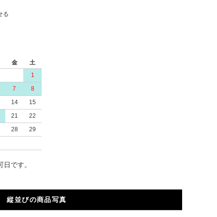
せる
金
土
1
7
8
14
15
21
22
28
29
可日です。
縦並びの商品写真