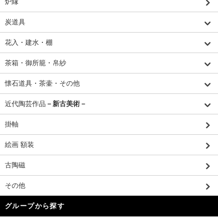
炉縁
炭道具
花入・建水・棚
茶箱・御所籠・帛紗
懐石道具・茶壷・その他
近代陶芸作品
－新古美術－
掛軸
絵画 額装
古陶磁
その他
グループから探す