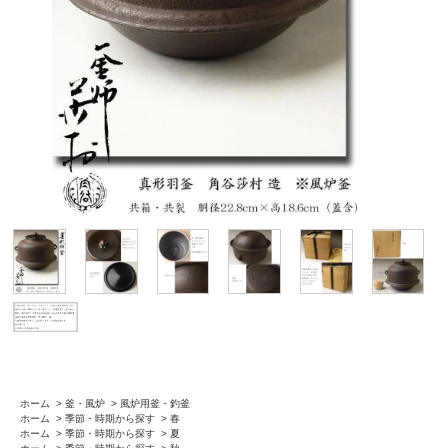
ホーム
>
釜・風炉
>
風炉用釜・釣釜
ホーム
>
季節・時期から探す
>
春
ホーム
>
季節・時期から探す
>
夏