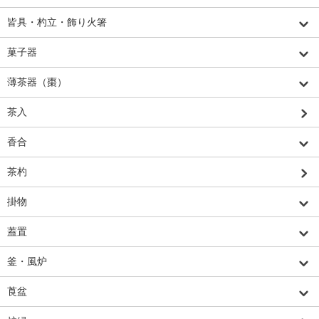
皆具・杓立・飾り火箸
菓子器
薄茶器（棗）
茶入
香合
茶杓
掛物
蓋置
釜・風炉
莨盆