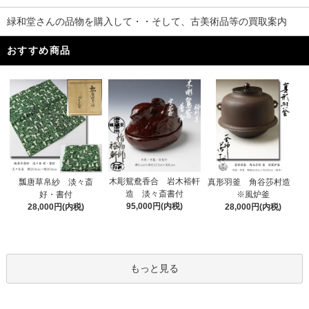
緑和堂さんの品物を購入して・・そして、古美術品等の買取案内
おすすめ商品
木彫鴛鴦香合 岩木裕軒
瓢唐草帛紗 淡々斎
真形羽釜 角谷莎村造
造 淡々斎書付
好・書付
※風炉釜
95,000円(内税)
28,000円(内税)
28,000円(内税)
もっと見る