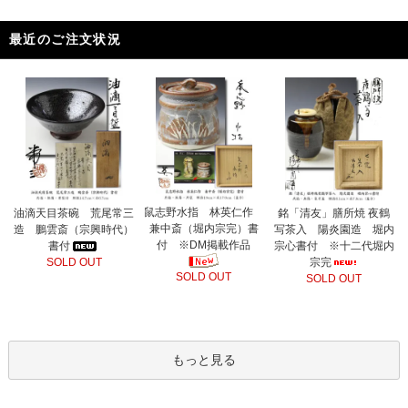
最近のご注文状況
鼠志野水指 林英仁作
油滴天目茶碗 荒尾常三
銘「清友」膳所焼 夜鶴
兼中斎（堀内宗完）書
造 鵬雲斎（宗興時代）
写茶入 陽炎園造 堀内
付 ※DM掲載作品
書付
宗心書付 ※十二代堀内
SOLD OUT
宗完
SOLD OUT
SOLD OUT
もっと見る