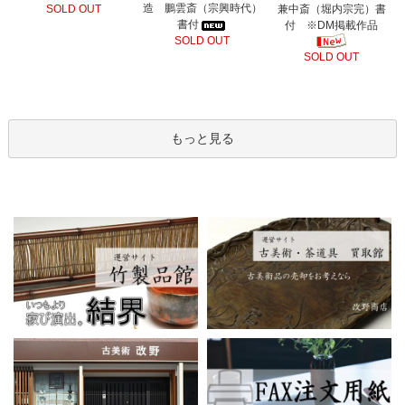
造 鵬雲斎（宗興時代）
SOLD OUT
兼中斎（堀内宗完）書
書付
付 ※DM掲載作品
SOLD OUT
SOLD OUT
もっと見る