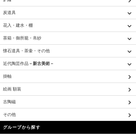
炭道具
花入・建水・棚
茶箱・御所籠・帛紗
懐石道具・茶壷・その他
近代陶芸作品
－新古美術－
掛軸
絵画 額装
古陶磁
その他
グループから探す