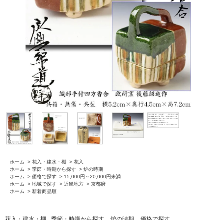
ホーム
>
花入・建水・棚
>
花入
ホーム
>
季節・時期から探す
>
炉の時期
ホーム
>
価格で探す
>
15,000円～20,000円未満
ホーム
>
地域で探す
>
近畿地方
>
京都府
ホーム
>
新着商品順
花入・建水・棚
季節・時期から探す
炉の時期
価格で探す