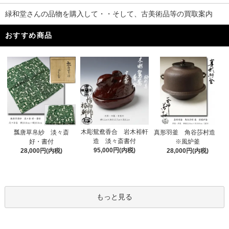
緑和堂さんの品物を購入して・・そして、古美術品等の買取案内
おすすめ商品
木彫鴛鴦香合 岩木裕軒
瓢唐草帛紗 淡々斎
真形羽釜 角谷莎村造
造 淡々斎書付
好・書付
※風炉釜
95,000円(内税)
28,000円(内税)
28,000円(内税)
もっと見る