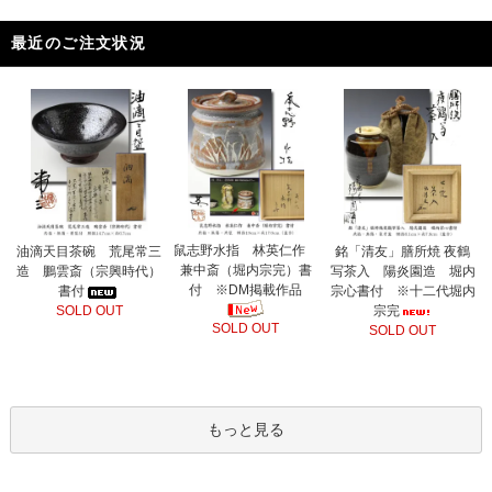
最近のご注文状況
鼠志野水指 林英仁作
油滴天目茶碗 荒尾常三
銘「清友」膳所焼 夜鶴
兼中斎（堀内宗完）書
造 鵬雲斎（宗興時代）
写茶入 陽炎園造 堀内
付 ※DM掲載作品
書付
宗心書付 ※十二代堀内
SOLD OUT
宗完
SOLD OUT
SOLD OUT
もっと見る