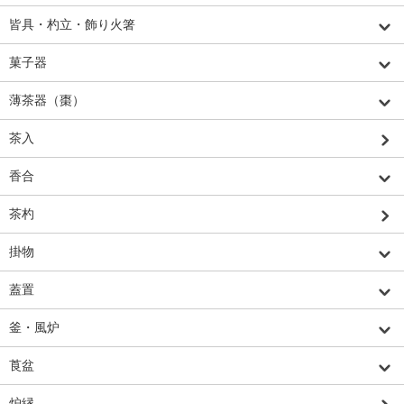
皆具・杓立・飾り火箸
菓子器
薄茶器（棗）
茶入
香合
茶杓
掛物
蓋置
釜・風炉
莨盆
炉縁