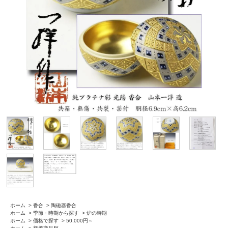
ホーム
>
香合
>
陶磁器香合
ホーム
>
季節・時期から探す
>
炉の時期
ホーム
>
価格で探す
>
50,000円～