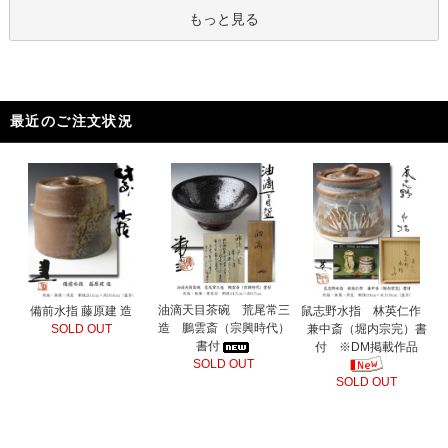
もっと見る
最近のご注文状況
油滴天目茶碗 荒尾常三
備前水指 藤原建 造
鼠志野水指 林英仁作
造 鵬雲斎（宗興時代）
SOLD OUT
兼中斎（堀内宗完）書
書付
付 ※DM掲載作品
SOLD OUT
SOLD OUT