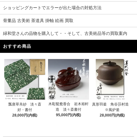
ショッピングカートでエラーが出た場合の対処方法
骨董品 古美術 茶道具 掛軸 絵画 買取
緑和堂さんの品物を購入して・・そして、古美術品等の買取案内
おすすめ商品
木彫鴛鴦香合 岩木裕軒
瓢唐草帛紗 淡々斎
真形羽釜 角谷莎村造
造 淡々斎書付
好・書付
※風炉釜
95,000円(内税)
28,000円(内税)
28,000円(内税)