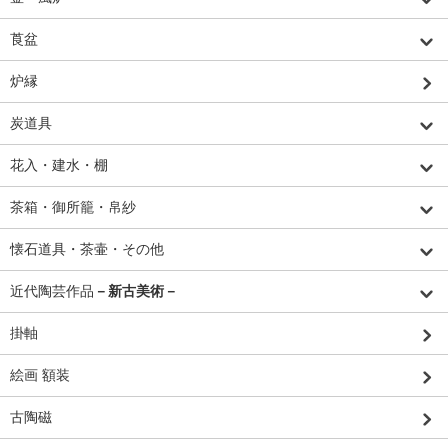
莨盆
炉縁
炭道具
花入・建水・棚
茶箱・御所籠・帛紗
懐石道具・茶壷・その他
近代陶芸作品
－新古美術－
掛軸
絵画 額装
古陶磁