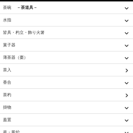
茶碗
－茶道具－
水指
皆具・杓立・飾り火箸
菓子器
薄茶器（棗）
茶入
香合
茶杓
掛物
蓋置
釜・風炉