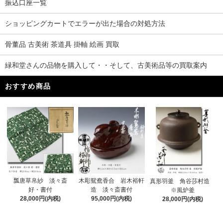
振込口座一覧
ショッピングカートでエラーが出た場合の対処方法
骨董品 古美術 茶道具 掛軸 絵画 買取
緑和堂さんの品物を購入して・・そして、古美術品等の買取案内
おすすめ商品
木彫鴛鴦香合 岩木裕軒
瓢唐草帛紗 淡々斎
真形羽釜 角谷莎村造
造 淡々斎書付
好・書付
※風炉釜
95,000円(内税)
28,000円(内税)
28,000円(内税)