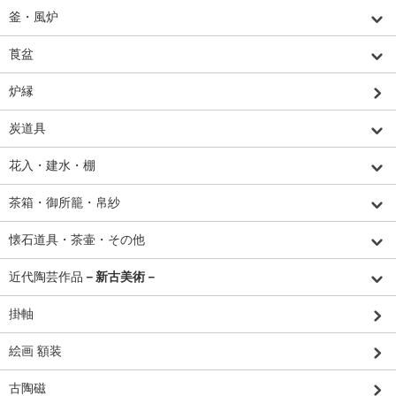
釜・風炉
莨盆
炉縁
炭道具
花入・建水・棚
茶箱・御所籠・帛紗
懐石道具・茶壷・その他
近代陶芸作品
－新古美術－
掛軸
絵画 額装
古陶磁