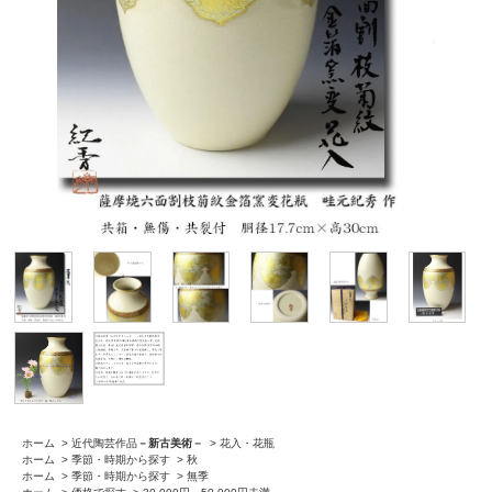
ホーム
>
近代陶芸作品
－新古美術－
>
花入・花瓶
ホーム
>
季節・時期から探す
>
秋
ホーム
>
季節・時期から探す
>
無季