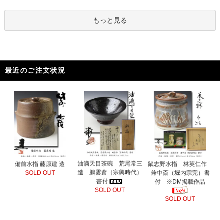
もっと見る
最近のご注文状況
油滴天目茶碗 荒尾常三
備前水指 藤原建 造
鼠志野水指 林英仁作
造 鵬雲斎（宗興時代）
SOLD OUT
兼中斎（堀内宗完）書
書付
付 ※DM掲載作品
SOLD OUT
SOLD OUT