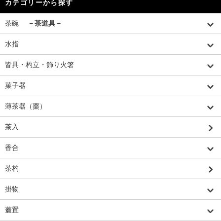
カテゴリーから探す
茶碗
－茶道具－
水指
皆具・杓立・飾り火箸
菓子器
薄茶器（棗）
茶入
香合
茶杓
掛物
蓋置