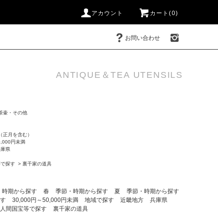
アカウント
カート(0)
お問い合わせ
ANTIQUE＆TEA UTENSILS
茶壷・その他
（正月を含む）
0,000円未満
兵庫県
等で探す
>
裏千家の道具
・時期から探す
春
季節・時期から探す
夏
季節・時期から探す
す
30,000円～50,000円未満
地域で探す
近畿地方
兵庫県
人間国宝等で探す
裏千家の道具