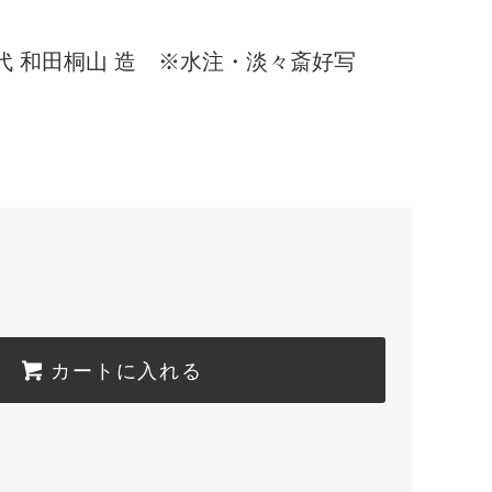
代 和田桐山 造 ※水注・淡々斎好写
カートに入れる