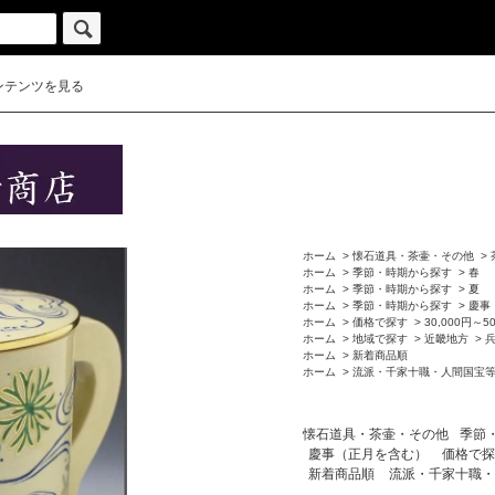
ンテンツを見る
ホーム
>
懐石道具・茶壷・その他
>
ホーム
>
季節・時期から探す
>
春
ホーム
>
季節・時期から探す
>
夏
ホーム
>
季節・時期から探す
>
慶事
ホーム
>
価格で探す
>
30,000円～5
ホーム
>
地域で探す
>
近畿地方
>
ホーム
>
新着商品順
ホーム
>
流派・千家十職・人間国宝
懐石道具・茶壷・その他
季節
慶事（正月を含む）
価格で探
新着商品順
流派・千家十職・