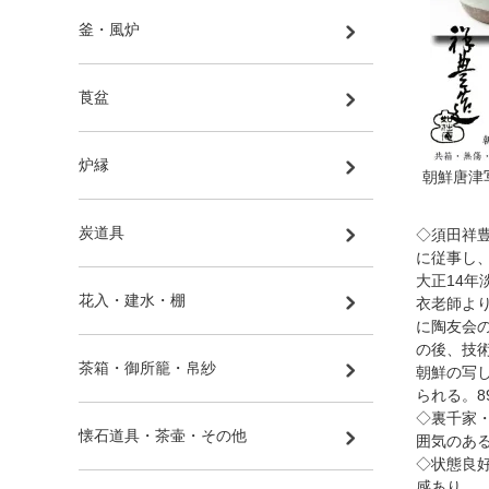
釜・風炉
莨盆
炉縁
朝鮮唐津
炭道具
◇須田祥
に従事し
大正14
花入・建水・棚
衣老師よ
に陶友会
の後、技
茶箱・御所籠・帛紗
朝鮮の写
られる。8
◇裏千家
懐石道具・茶壷・その他
囲気のあ
◇状態良
感あり。