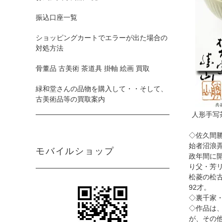
振込口座一覧
ショッピングカートでエラーが出た場合の
対処方法
骨董品 古美術 茶道具 掛軸 絵画 買取
緑和堂さんの品物を購入して・・そして、
古美術品等の買取案内
人形手写
◇佐久間
始者沼浪
モバイルショップ
政年間に
り父・芳
松菱の松
92才。
◇裏千家
◇作品は
が、その