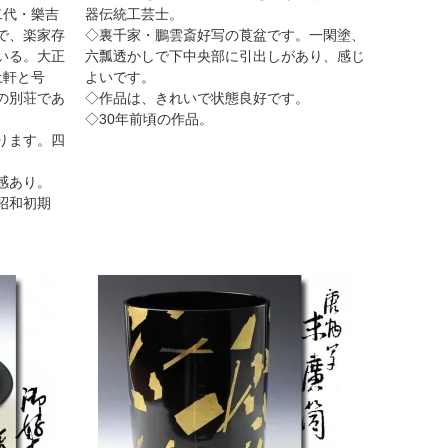
二代・樂吉
器伝統工芸士。
で、楽家存
◇裏千家・鵬雲斎好写の莨盆です。一閑塗、
いる。大正
六瓢透かしで下中央部に引出しがあり、感じ
土軒と号
よいです。
の別荘であ
◇作品は、きれいで状態良好です。
◇30年前頃の作品。
ります。四
。
感あり。
昭和初期