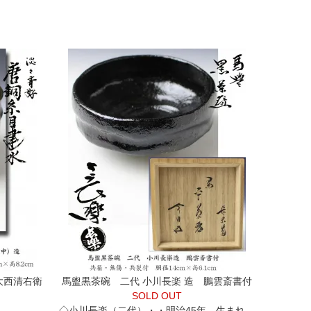
大西清右衛
馬盥黒茶碗 二代 小川長楽 造 鵬雲斎書付
SOLD OUT
◇小川長楽（二代）・・明治45年、生まれ。