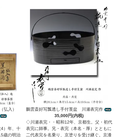
門（弘入）
鵬雲斎好写瓢透し手付莨盆 川瀬表完作
35,000円(内税)
◇川瀬表完・・昭和12年、京都生。父・初代
政4）年、十
表完に師事。兄・表完（本名・厚）とともに
5歳の明治
二代表完を名乗り、京塗りを受け継ぐ。京漆