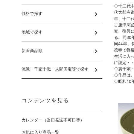
◇十二代
代太郎右
価格で探す
年、十二
古唐津窯
究、復興
地域で探す
る。同3
同44年
徳寺で得
新着商品順
生活に入
に認定・
◇裏千家
流派・千家十職・人間国宝等で探す
◇作品は
◇昭和40
コンテンツを見る
カレンダー（当日発送不可日等）
お気に入り商品一覧