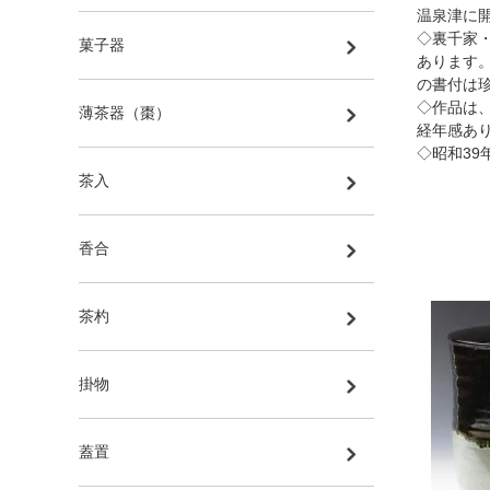
温泉津に
◇裏千家
菓子器
あります
の書付は
◇作品は
薄茶器（棗）
経年感あ
◇昭和39
茶入
香合
茶杓
掛物
蓋置