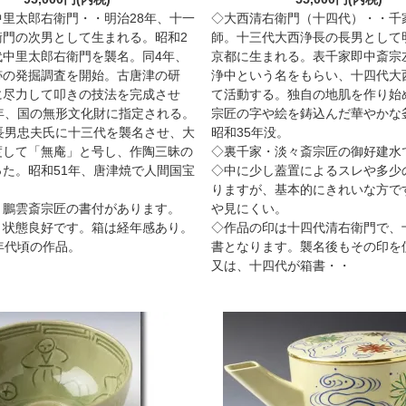
中里太郎右衛門・・明治28年、十一
◇大西清右衛門（十四代）・・千
衛門の次男として生まれる。昭和2
師。十三代大西浄長の長男として明
代中里太郎右衛門を襲名。同4年、
京都に生まれる。表千家即中斎宗
跡の発掘調査を開始。古唐津の研
浄中という名をもらい、十四代大
に尽力して叩きの技法を完成させ
て活動する。独自の地肌を作り始
0年、国の無形文化財に指定される。
宗匠の字や絵を鋳込んだ華やかな
、長男忠夫氏に十三代を襲名させ、大
昭和35年没。
度して「無庵」と号し、作陶三昧の
◇裏千家・淡々斎宗匠の御好建水
った。昭和51年、唐津焼で人間国宝
◇中に少し蓋置によるスレや多少
・
りますが、基本的にきれいな方で
・鵬雲斎宗匠の書付があります。
や見にくい。
、状態良好です。箱は経年感あり。
◇作品の印は十四代清右衛門で、
年代頃の作品。
書となります。襲名後もその印を
又は、十四代が箱書・・