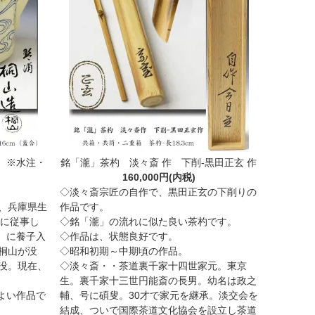
造 ※水注・
銘「瀧」茶杓 淡々斎 作 下削-黒田正玄 作
160,000円(内税)
◇淡々斎宗匠の自作で、黒田正玄の下削りの
、兵庫県生
作品です。
陶に従事し
◇銘「瀧」の流れに似た良い茶杓です。
）に養子入
◇作品は、状態良好です。
桐山が没
◇昭和初期～中期頃の作品。
没。現在、
◇淡々斎・・茶道裏千家十四世家元。東京
生。裏千家十三世円能斎の長男。幼名は政之
よい作品で
輔、号に碩叟。30才で家元を継承。淡交会を
結成、ついで国際茶道文化協会を設立し茶道