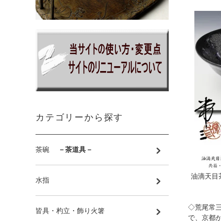
カテゴリーから探す
茶碗
－茶道具－
油滴天目
水指
◇荒尾常
皆具・杓立・飾り火箸
で、京都