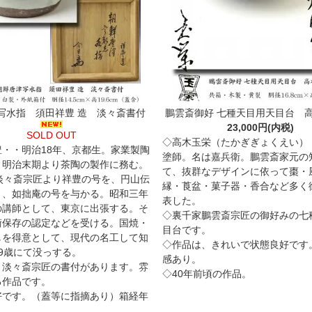
写水指 須田祥豊 造 淡々斎書付
鵬雲斎御好 七種天目用天目台 高
23,000円(内税)
SOLD OUT
◇高木玉栄（たかぎぎょくえい）
豊・・明治18年、京都生。家業製陶
塗師。名は嘉兵衛。鵬雲斎家元の
、明治末期より茶陶の製作に務む。
て、抜群なデザインに依って棗・
年淡々斎宗匠より祥豊の号を、円山伝
縁・莨盆・菓子器・香合など多く
り、如拙庵の号を与かる。昭和三年
表した。
の講師として、東京に出張する。そ
◇裏千家鵬雲斎宗匠の御好みの七
術保存の認定などを受ける。国焼・
目台です。
しを得意として、現代の名工して知
◇作品は、きれいで状態良好です
9歳にて没っする。
感あり。
・淡々斎宗匠の書付があります。雰
◇40年前頃の作品。
る作品です。
好です。（蓋等に指摘あり）箱経年