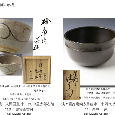
期頃の作品。
碗 人間国宝 十二代 中里太郎右衛
淡々斎好唐銅糸目建水 十四代 
門造 鵬雲斎書付
門（浄中） 造
95,000円(内税)
55,000円(内税)