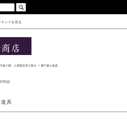
ンテンツを見る
千家十職・人間国宝等で探す
>
裏千家の道具
付作品
の道具