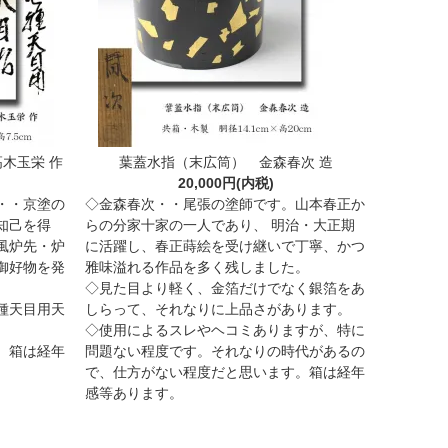
木玉栄 作
葉蓋水指（末広筒） 金森春次 造
20,000円(内税)
・・京塗の
◇金森春次・・尾張の塗師です。山本春正か
知己を得
らの分家十家の一人であり、 明治・大正期
風炉先・炉
に活躍し、春正蒔絵を受け継いで丁寧、かつ
御好物を発
雅味溢れる作品を多く残しました。
◇見た目より軽く、金箔だけでなく銀箔をあ
種天目用天
しらって、それなりに上品さがあります。
◇使用によるスレやヘコミありますが、特に
。箱は経年
問題ない程度です。それなりの時代があるの
で、仕方がない程度だと思います。箱は経年
感等あります。