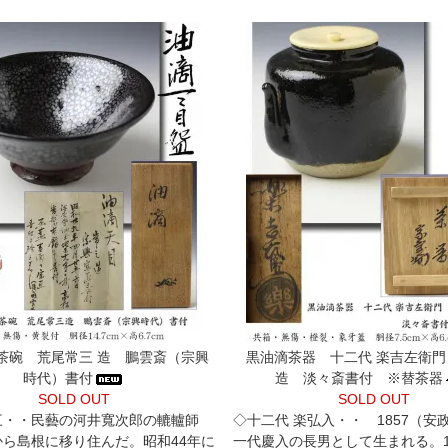
茶碗 荒尾常三 造 鵬雲斎（宗興
黒油滴茶器 十二代 楽吉左衛
時代）書付
造 淡々斎書付 ※替茶器
SOLD OUT
SOLD OUT
三・・民藝の河井寬次郎の轆轤師
◇十二代 楽弘入・・ 1857（安
から島根に移り住んだ。昭和44年に
一代慶入の長男として生まれる。1