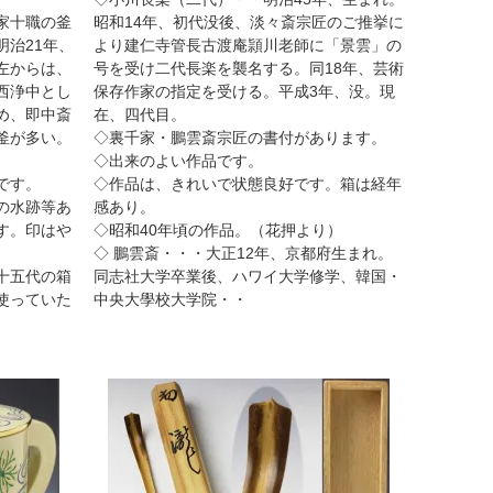
家十職の釜
昭和14年、初代没後、淡々斎宗匠のご推挙に
治21年、
より建仁寺管長古渡庵頴川老師に「景雲」の
左からは、
号を受け二代長楽を襲名する。同18年、芸術
西浄中とし
保存作家の指定を受ける。平成3年、没。現
め、即中斎
在、四代目。
釜が多い。
◇裏千家・鵬雲斎宗匠の書付があります。
◇出来のよい作品です。
です。
◇作品は、きれいで状態良好です。箱は経年
の水跡等あ
感あり。
す。印はや
◇昭和40年頃の作品。（花押より）
◇ 鵬雲斎・・・大正12年、京都府生まれ。
十五代の箱
同志社大学卒業後、ハワイ大学修学、韓国・
使っていた
中央大學校大学院・・