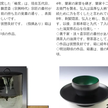
開窯した「椿窯」は、現在五代目。
4年、樂家の家督を継ぎ、樂家十
・鵬雲斎（宗興時代）宗匠の書付が
左衛門を襲名。弘入は温厚な人柄
。前の持ち主の覚書の通り、、表面
続ために力を尽くしたと言われて
珍しいです。
8年、剃髪隠居。弘入と称し、翫
、状態良好です。（指摘あり）箱は
す。以後、京都本邸と九代・了入
り。
った滋賀県石山を往復し・・
年頃の作品。
◇裏千家・淡々斎宗匠の書付があ
滴茶入の油滴です。替茶器として
◇作品は状態良好です。箱に経年
◇明治期頃の作品。箱書は、後の
頃。