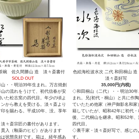
茶碗 佐久間勝山 造 淡々斎書付
色絵海松波水次 二代 和田桐山 
SOLD OUT
淡々斎好写
勝山・・明治39年生まれ。万古焼創
35,000円(内税)
弄山の流れをうけて、初代信春が安
◇和田桐山（二代）・・明治30年
開いた松古窯の四代目。年少の頃よ
まれ。兄(初代・桐山）と共に作
リンから教えを受ける。淡々斎より
ていたため他家（神戸御影名和家
古印を賜わる。平成10年、没。享年
籍していたが、昭和42年に初代・
後、二代桐山を継承。昭和52年、
・淡々斎宗匠の書付があります。
四代目。
、貫入（釉薬のヒビ）があります
◇裏千家・淡々斎好写で、感じの
他は状態良好です。箱は、経年感あ
す。