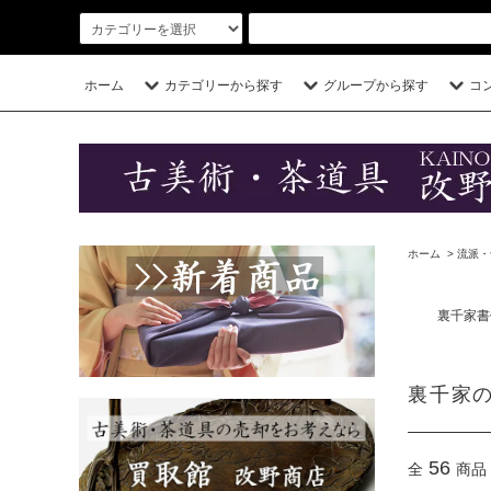
ホーム
カテゴリーから探す
グループから探す
コ
ホーム
>
流派・
裏千家書
裏千家
56
全
商品