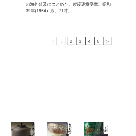
の海外普及につとめた。紫綬褒章受章。昭和
39年(1964）歿、71才。
<
1
2
3
4
5
>