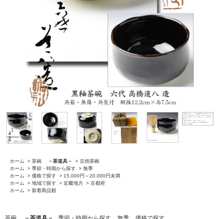
ホーム
>
茶碗
－茶道具－
>
京焼茶碗
ホーム
>
季節・時期から探す
>
無季
ホーム
>
価格で探す
>
15,000円～20,000円未満
ホーム
>
地域で探す
>
近畿地方
>
京都府
ホーム
>
新着商品順
茶碗
－茶道具－
季節・時期から探す
無季
価格で探す