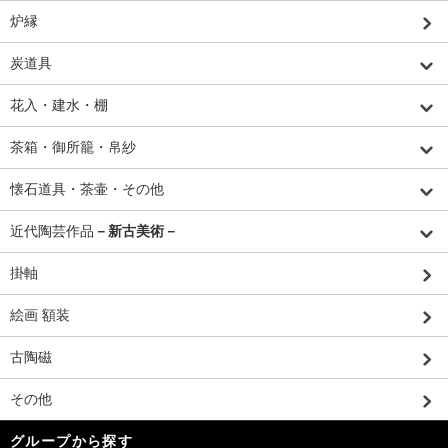
炉縁
炭道具
花入・建水・棚
茶箱・御所籠・帛紗
懐石道具・茶壷・その他
近代陶芸作品
－新古美術－
掛軸
絵画 額装
古陶磁
その他
グループから探す