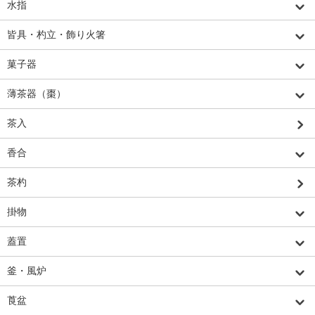
水指
皆具・杓立・飾り火箸
菓子器
薄茶器（棗）
茶入
香合
茶杓
掛物
蓋置
釜・風炉
莨盆