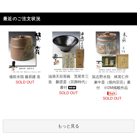
最近のご注文状況
油滴天目茶碗 荒尾常三
備前水指 藤原建 造
鼠志野水指 林英仁作
造 鵬雲斎（宗興時代）
SOLD OUT
兼中斎（堀内宗完）書
書付
付 ※DM掲載作品
SOLD OUT
SOLD OUT
もっと見る