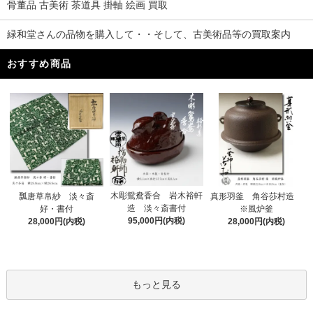
骨董品 古美術 茶道具 掛軸 絵画 買取
緑和堂さんの品物を購入して・・そして、古美術品等の買取案内
おすすめ商品
木彫鴛鴦香合 岩木裕軒
瓢唐草帛紗 淡々斎
真形羽釜 角谷莎村造
造 淡々斎書付
好・書付
※風炉釜
95,000円(内税)
28,000円(内税)
28,000円(内税)
もっと見る