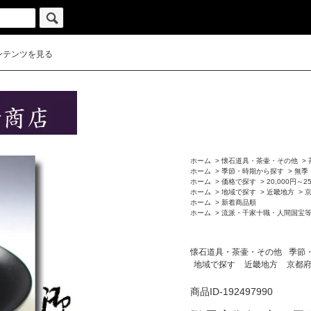
ンテンツを見る
ホーム
>
懐石道具・茶壷・その他
>
ホーム
>
季節・時期から探す
>
無季
ホーム
>
価格で探す
>
20,000円～2
ホーム
>
地域で探す
>
近畿地方
>
ホーム
>
新着商品順
ホーム
>
流派・千家十職・人間国宝
懐石道具・茶壷・その他
季節
地域で探す
近畿地方
京都
商品ID-192497990