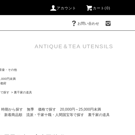
アカウント
カート(0)
お問い合わせ
ANTIQUE＆TEA UTENSILS
茶壷・その他
5,000円未満
京都府
等で探す
>
裏千家の道具
・時期から探す
無季
価格で探す
20,000円～25,000円未満
府
新着商品順
流派・千家十職・人間国宝等で探す
裏千家の道具