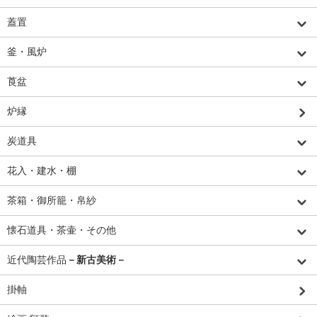
蓋置
釜・風炉
莨盆
炉縁
炭道具
花入・建水・棚
茶箱・御所籠・帛紗
懐石道具・茶壷・その他
近代陶芸作品
－新古美術－
掛軸