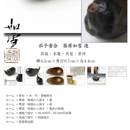
ホーム
>
香合
>
木・竹・塗物香合
ホーム
>
季節・時期から探す
>
夏
ホーム
>
季節・時期から探す
>
秋
ホーム
>
季節・時期から探す
>
風炉の時期
ホーム
>
価格で探す
>
30,000円～50,000円未満
ホーム
>
地域で探す
>
四国地方
ホーム
>
新着商品順