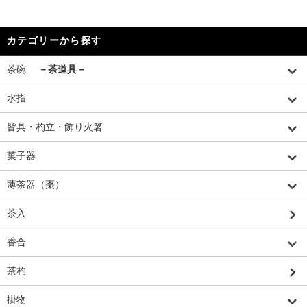
カテゴリーから探す
茶碗
－茶道具－
水指
皆具・杓立・飾り火箸
菓子器
薄茶器（棗）
茶入
香合
茶杓
掛物