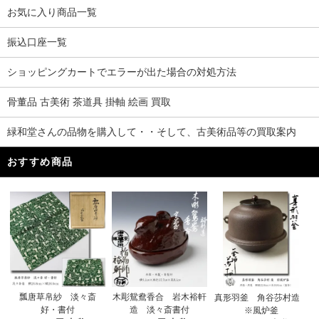
お気に入り商品一覧
振込口座一覧
ショッピングカートでエラーが出た場合の対処方法
骨董品 古美術 茶道具 掛軸 絵画 買取
緑和堂さんの品物を購入して・・そして、古美術品等の買取案内
おすすめ商品
木彫鴛鴦香合 岩木裕軒
瓢唐草帛紗 淡々斎
真形羽釜 角谷莎村造
造 淡々斎書付
好・書付
※風炉釜