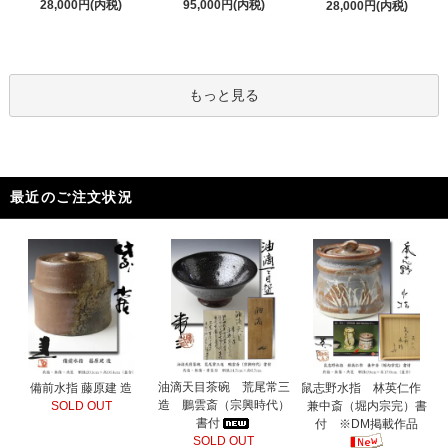
95,000円(内税)
28,000円(内税)
28,000円(内税)
もっと見る
最近のご注文状況
油滴天目茶碗 荒尾常三
備前水指 藤原建 造
鼠志野水指 林英仁作
造 鵬雲斎（宗興時代）
SOLD OUT
兼中斎（堀内宗完）書
書付
付 ※DM掲載作品
SOLD OUT