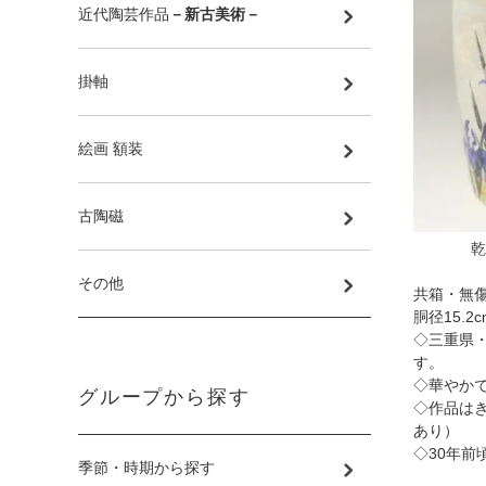
近代陶芸作品
－新古美術－
掛軸
絵画 額装
古陶磁
乾
その他
共箱・無
胴径15.2c
◇三重県
す。
◇華やか
グループから探す
◇作品は
あり）
◇30年前
季節・時期から探す