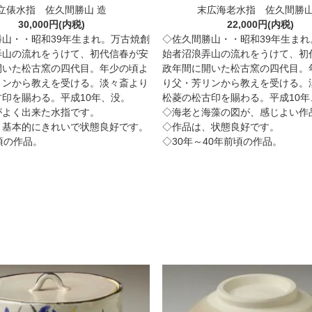
立俵水指 佐久間勝山 造
末広海老水指 佐久間勝
30,000円(内税)
22,000円(内税)
勝山・・昭和39年生まれ。万古焼創
◇佐久間勝山・・昭和39年生まれ
弄山の流れをうけて、初代信春が安
始者沼浪弄山の流れをうけて、初
開いた松古窯の四代目。年少の頃よ
政年間に開いた松古窯の四代目。
リンから教えを受ける。淡々斎より
り父・芳リンから教えを受ける。
印を賜わる。平成10年、没。
松菱の松古印を賜わる。平成10年
がよく出来た水指です。
◇海老と海藻の図が、感じよい作
、基本的にきれいで状態良好です。
◇作品は、状態良好です。
頃の作品。
◇30年～40年前頃の作品。