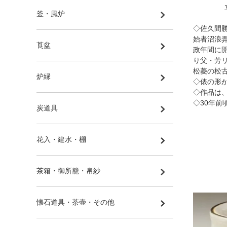
釜・風炉
◇佐久間
始者沼浪
莨盆
政年間に
り父・芳
松菱の松古
炉縁
◇俵の形
◇作品は
◇30年前
炭道具
花入・建水・棚
茶箱・御所籠・帛紗
懐石道具・茶壷・その他