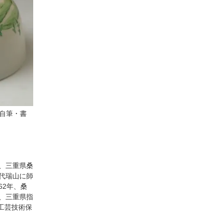
完自筆・書
、三重県桑
代瑞山に師
62年、桑
、三重県指
工芸技術保