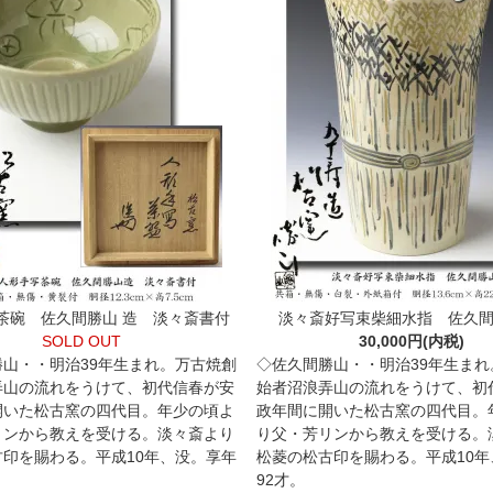
茶碗 佐久間勝山 造 淡々斎書付
淡々斎好写束柴細水指 佐久間
SOLD OUT
30,000円(内税)
勝山・・明治39年生まれ。万古焼創
◇佐久間勝山・・明治39年生まれ
弄山の流れをうけて、初代信春が安
始者沼浪弄山の流れをうけて、初
開いた松古窯の四代目。年少の頃よ
政年間に開いた松古窯の四代目。
リンから教えを受ける。淡々斎より
り父・芳リンから教えを受ける。
古印を賜わる。平成10年、没。享年
松菱の松古印を賜わる。平成10年
92才。