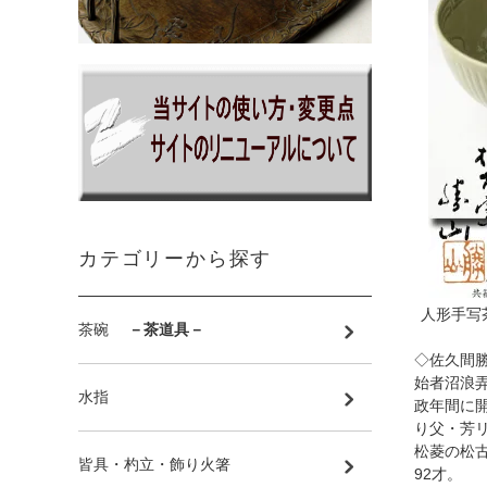
カテゴリーから探す
人形手写
茶碗
－茶道具－
◇佐久間
始者沼浪
水指
政年間に
り父・芳
松菱の松
皆具・杓立・飾り火箸
92才。