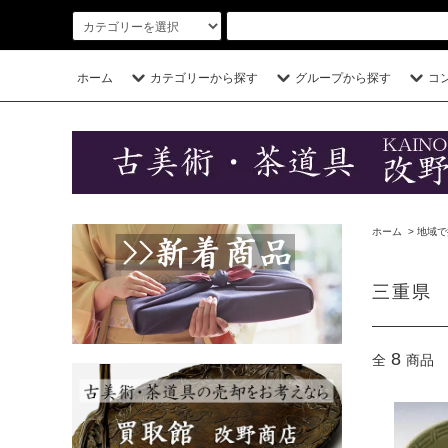
ホーム
カテゴリーから探す
グループから探す
コ
ホーム
>
地域で
三重県
8
全
商品