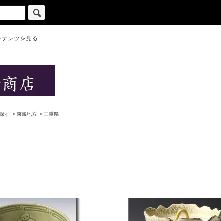
ンテンツを見る
探す
>
東海地方
>
三重県