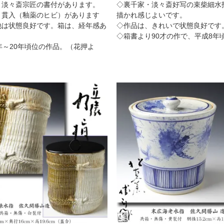
・淡々斎宗匠の書付があります。
◇裏千家・淡々斎好写の束柴細水
、貫入（釉薬のヒビ）があります
描かれ感じよいです。
他は状態良好です。箱は、経年感あ
◇作品は、きれいで状態良好です
◇箱書より90才の作で、平成8年
年～20年頃位の作品。（花押よ