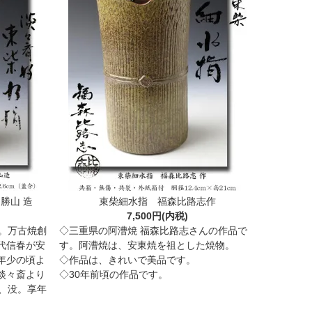
勝山 造
束柴細水指 福森比路志作
7,500円(内税)
。万古焼創
◇三重県の阿漕焼 福森比路志さんの作品で
代信春が安
す。阿漕焼は、安東焼を祖とした焼物。
年少の頃よ
◇作品は、きれいで美品です。
淡々斎より
◇30年前頃の作品です。
、没。享年