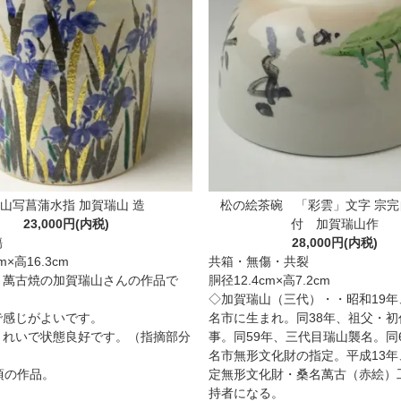
山写菖蒲水指 加賀瑞山 造
松の絵茶碗 「彩雲」文字 宗
23,000円(内税)
付 加賀瑞山作
傷
28,000円(内税)
m×高16.3cm
共箱・無傷・共裂
・萬古焼の加賀瑞山さんの作品で
胴径12.4cm×高7.2cm
◇加賀瑞山（三代）・・昭和19年
で感じがよいです。
名市に生まれ。同38年、祖父・初
きれいで状態良好です。（指摘部分
事。同59年、三代目瑞山襲名。同
名市無形文化財の指定。平成13年
頃の作品。
定無形文化財・桑名萬古（赤絵）
持者になる。