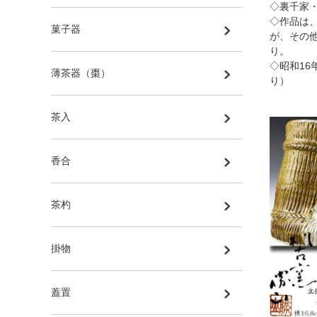
◇裏千家
◇作品は
菓子器
が、その
り。
◇昭和16
薄茶器（棗）
り）
茶入
香合
茶杓
掛物
蓋置