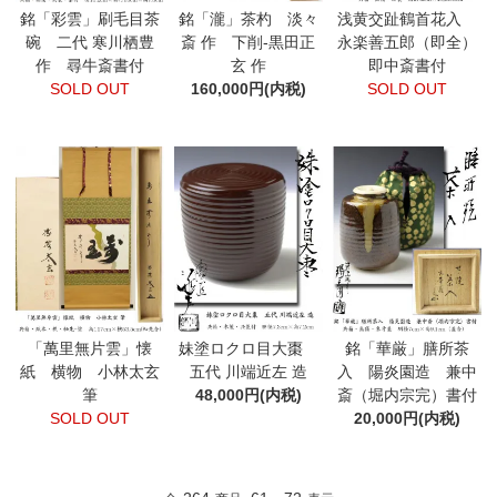
銘「彩雲」刷毛目茶
銘「瀧」茶杓 淡々
浅黄交趾鶴首花入
碗 二代 寒川栖豊
斎 作 下削-黒田正
永楽善五郎（即全）
作 尋牛斎書付
玄 作
即中斎書付
SOLD OUT
160,000円(内税)
SOLD OUT
「萬里無片雲」懐
妹塗ロクロ目大棗
銘「華厳」膳所茶
紙 横物 小林太玄
五代 川端近左 造
入 陽炎園造 兼中
筆
48,000円(内税)
斎（堀内宗完）書付
SOLD OUT
20,000円(内税)