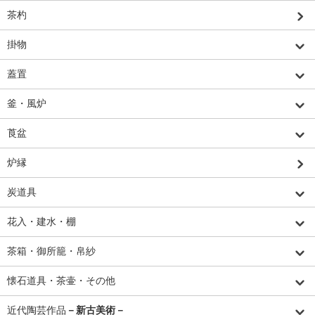
茶杓
掛物
蓋置
釜・風炉
莨盆
炉縁
炭道具
花入・建水・棚
茶箱・御所籠・帛紗
懐石道具・茶壷・その他
近代陶芸作品
－新古美術－