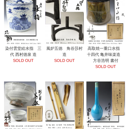
染付雲堂絵水指 三
風炉五徳 角谷莎村
高取焼一重口水指
代 西村徳泉 造
造
十四代 亀井味楽造
SOLD OUT
SOLD OUT
方谷浩明 書付
SOLD OUT