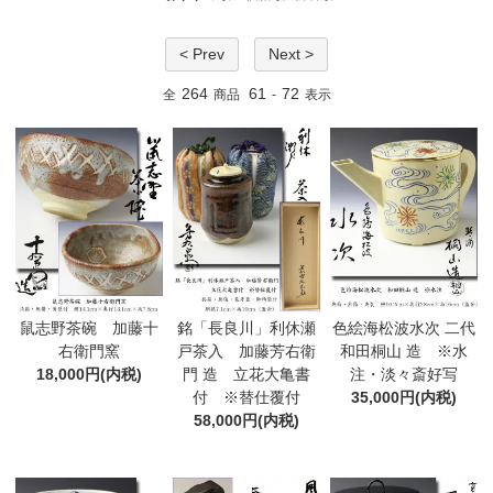
< Prev
Next >
264
61
72
全
商品
-
表示
鼠志野茶碗 加藤十
銘「長良川」利休瀬
色絵海松波水次 二代
右衛門窯
戸茶入 加藤芳右衛
和田桐山 造 ※水
18,000円(内税)
門 造 立花大亀書
注・淡々斎好写
付 ※替仕覆付
35,000円(内税)
58,000円(内税)