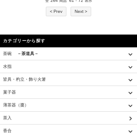
264
61
72
全
商品
-
表示
< Prev
Next >
カテゴリーから探す
茶碗
－茶道具－
水指
皆具・杓立・飾り火箸
菓子器
薄茶器（棗）
茶入
香合