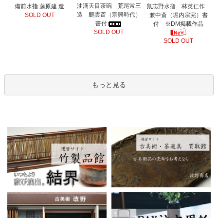
油滴天目茶碗 荒尾常三
備前水指 藤原建 造
鼠志野水指 林英仁作
造 鵬雲斎（宗興時代）
SOLD OUT
兼中斎（堀内宗完）書
書付
付 ※DM掲載作品
SOLD OUT
SOLD OUT
もっと見る