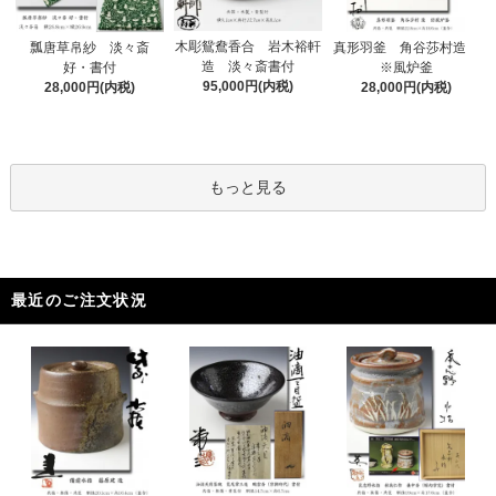
木彫鴛鴦香合 岩木裕軒
瓢唐草帛紗 淡々斎
真形羽釜 角谷莎村造
造 淡々斎書付
好・書付
※風炉釜
95,000円(内税)
28,000円(内税)
28,000円(内税)
もっと見る
最近のご注文状況